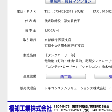
電話・ＦＡＸ
TEL：075-802-2371（代表） FAX：075-822
代 表 者
代表取締役 福知香代子
資 本 金
1,600万円
取引銀行
京都銀行 西院支店
京都中央信用金庫 円町支店
製造品目
【タンクローリー部】
危険物（灯油・軽油･重油）宅配タンクローリ
『コンテナ･ローリー』『シャシコン』油水分
生産設備
販売代理店
トキコシステムソリューションズ株式会社 /